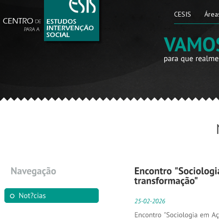
CESIS
Área