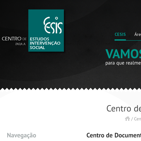
CESIS
Áre