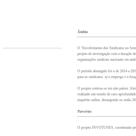
Âmbito
O ‘Envolvimento dos Sindicatos no Sem
projeto de investigação com a duração d
organizações sindicais nacionais em amb
O período abrangido foi o de 2014 a 2018
para os sindicatos: a) o emprego e a fixaç
O projeto centrou-se em oito países: Alem
realizado um estudo de caso aprofundado
inquérito online, abrangendo os então 2
Parcerias
O projeto INVOTUNES, coordenado pelo O