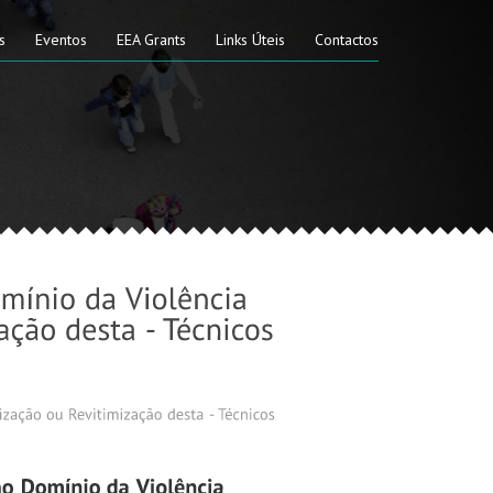
s
Eventos
EEA Grants
Links Úteis
Contactos